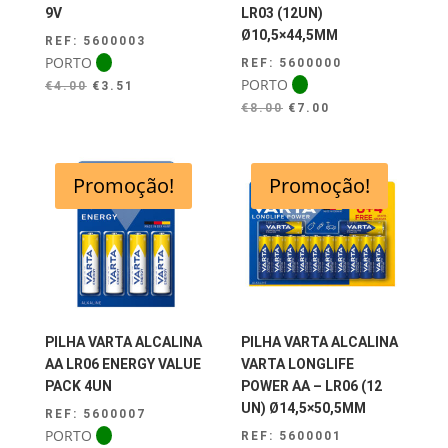
9V
LR03 (12UN)
Ø10,5×44,5MM
REF: 5600003
PORTO
REF: 5600000
PORTO
O
O
€
4.00
€
3.51
preço
preço
O
O
€
8.00
€
7.00
original
atual
preço
preço
era:
é:
original
atual
€4.00.
€3.51.
era:
é:
Promoção!
Promoção!
€8.00.
€7.00.
PILHA VARTA ALCALINA
PILHA VARTA ALCALINA
AA LR06 ENERGY VALUE
VARTA LONGLIFE
PACK 4UN
POWER AA – LR06 (12
UN) Ø14,5×50,5MM
REF: 5600007
PORTO
REF: 5600001