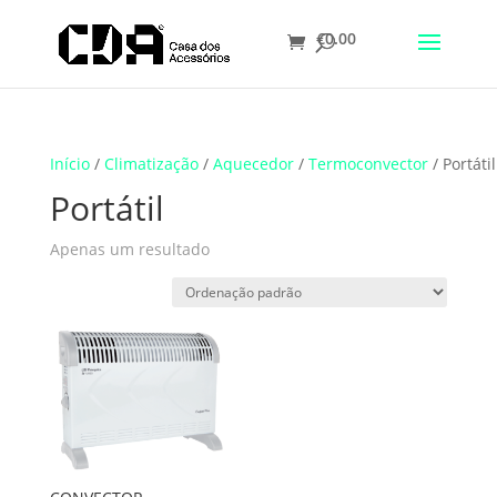
€
0.00
Translate
Início
/
Climatização
/
Aquecedor
/
Termoconvector
/ Portátil
Portátil
Apenas um resultado