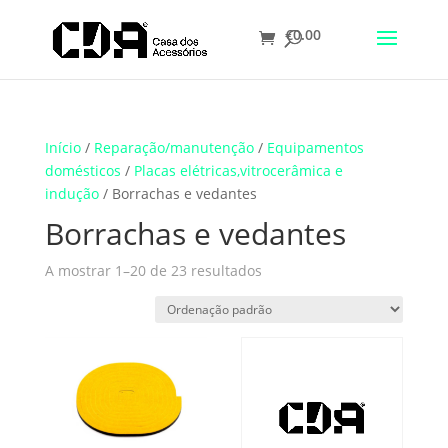
€
0.00
Translate
Início
/
Reparação/manutenção
/
Equipamentos
domésticos
/
Placas elétricas,vitrocerâmica e
indução
/ Borrachas e vedantes
Borrachas e vedantes
A mostrar 1–20 de 23 resultados