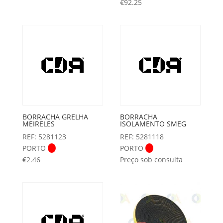
€
92.25
BORRACHA GRELHA
BORRACHA
MEIRELES
ISOLAMENTO SMEG
REF: 5281123
REF: 5281118
PORTO
PORTO
€
2.46
Preço sob consulta