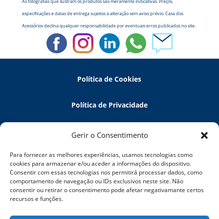
As fotografias que ilustram os produtos são meramente indicativas. Preços,
especificações e datas de entrega sujeitos a alteração sem aviso prévio. Casa dos
Acessórios declina qualquer responsabilidade por eventuais erros publicados no site.
Política de Cookies
Política de Privacidade
Política de Devoluções
Gerir o Consentimento
Para fornecer as melhores experiências, usamos tecnologias como
Termos e Condições
cookies para armazenar e/ou aceder a informações do dispositivo.
Consentir com essas tecnologias nos permitirá processar dados, como
comportamento de navegação ou IDs exclusivos neste site. Não
Resolução de Litígios
consentir ou retirar o consentimento pode afetar negativamante certos
recursos e funções.