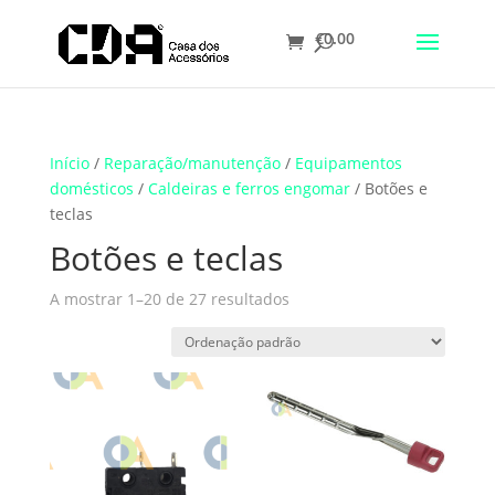
€
0.00
Translate
Início
/
Reparação/manutenção
/
Equipamentos
domésticos
/
Caldeiras e ferros engomar
/ Botões e
teclas
Botões e teclas
A mostrar 1–20 de 27 resultados