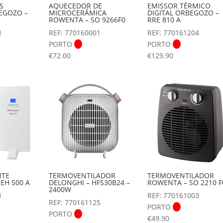
S
AQUECEDOR DE
EMISSOR TÉRMICO
EGOZO –
MICROCERÂMICA
DIGITAL ORBEGOZO –
ROWENTA – SO 9266F0
RRE 810 A
1
REF: 770160001
REF: 770161204
PORTO
PORTO
€
72.00
€
129.90
NTE
TERMOVENTILADOR
TERMOVENTILADOR
EH 500 A
DELONGHI – HFS30B24 –
ROWENTA – SO 2210 F
2400W
1
REF: 770161003
REF: 770161125
PORTO
PORTO
€
49.90