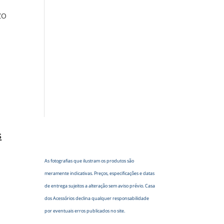
ZO
s
As fotografias que ilustram os produtos são
meramente indicativas. Preços, especificações e datas
de entrega sujeitos a alteração sem aviso prévio. Casa
dos Acessórios declina qualquer responsabilidade
por eventuais erros publicados no site.