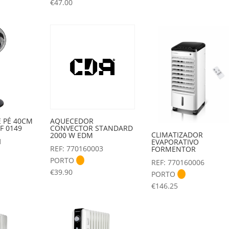
€
47.00
 PÉ 40CM
AQUECEDOR
F 0149
CONVECTOR STANDARD
CLIMATIZADOR
2000 W EDM
1
EVAPORATIVO
REF: 770160003
FORMENTOR
PORTO
REF: 770160006
€
39.90
PORTO
€
146.25