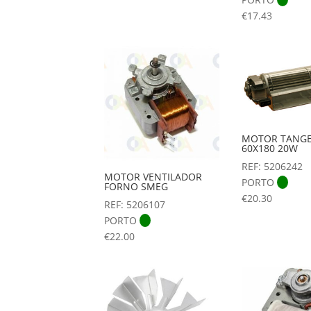
€
17.43
MOTOR TANGE
60X180 20W
REF: 5206242
MOTOR VENTILADOR
PORTO
FORNO SMEG
€
20.30
REF: 5206107
PORTO
€
22.00