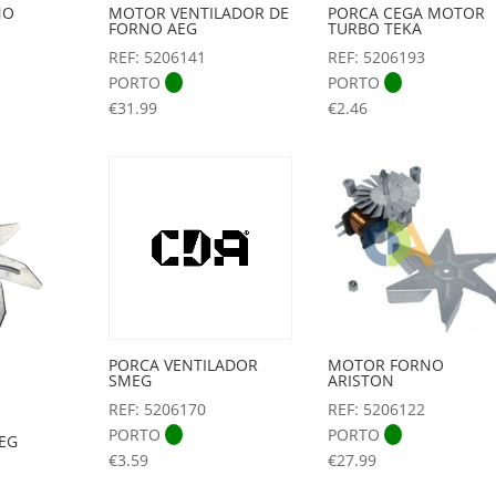
NO
MOTOR VENTILADOR DE
PORCA CEGA MOTOR
FORNO AEG
TURBO TEKA
REF: 5206141
REF: 5206193
PORTO
PORTO
€
31.99
€
2.46
PORCA VENTILADOR
MOTOR FORNO
SMEG
ARISTON
REF: 5206170
REF: 5206122
PORTO
PORTO
EG
€
3.59
€
27.99