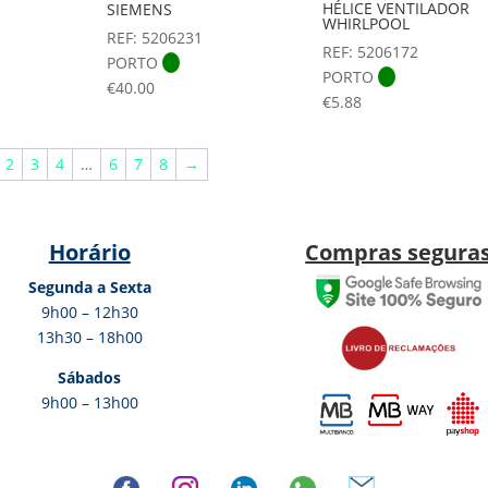
HÉLICE VENTILADOR
SIEMENS
WHIRLPOOL
REF: 5206231
REF: 5206172
PORTO
PORTO
€
40.00
€
5.88
2
3
4
…
6
7
8
→
Horário
Compras segura
Segunda a Sexta
9h00 – 12h30
13h30 – 18h00
Sábados
9h00 – 13h00