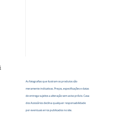
s
As fotografias que ilustram os produtos são
meramente indicativas. Preços, especificações e datas
de entrega sujeitos a alteração sem aviso prévio. Casa
dos Acessórios declina qualquer responsabilidade
por eventuais erros publicados no site.