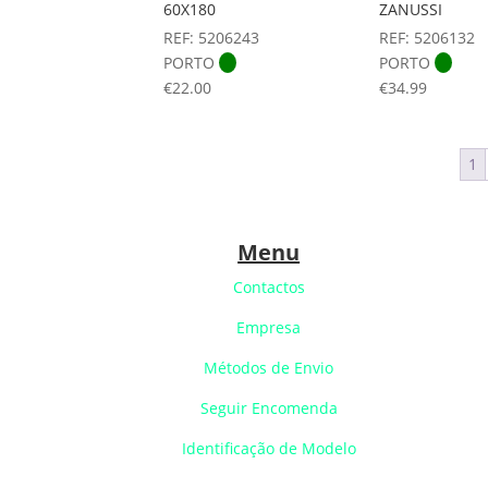
60X180
ZANUSSI
REF: 5206243
REF: 5206132
PORTO
PORTO
€
22.00
€
34.99
1
Menu
Contactos
Empresa
Métodos de Envio
Seguir Encomenda
Identificação de Modelo