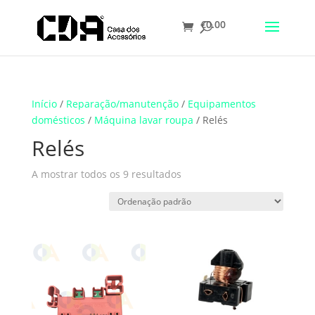
€
0.00
Translate
Início
/
Reparação/manutenção
/
Equipamentos
domésticos
/
Máquina lavar roupa
/ Relés
Relés
A mostrar todos os 9 resultados