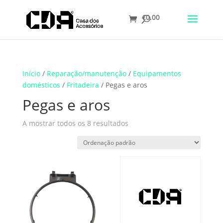
€
0.00
Translate
Início
/
Reparação/manutenção
/
Equipamentos
domésticos
/
Fritadeira
/ Pegas e aros
Pegas e aros
A mostrar todos os 8 resultados