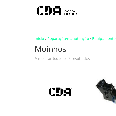
Translate
Início
/
Reparação/manutenção
/
Equipamento
Moínhos
A mostrar todos os 7 resultados