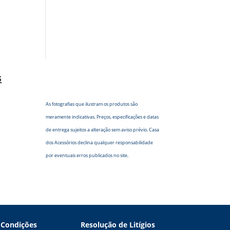
s
As fotografias que ilustram os produtos são
meramente indicativas. Preços, especificações e datas
de entrega sujeitos a alteração sem aviso prévio. Casa
dos Acessórios declina qualquer responsabilidade
por eventuais erros publicados no site.
 Condições
Resolução de Litígios