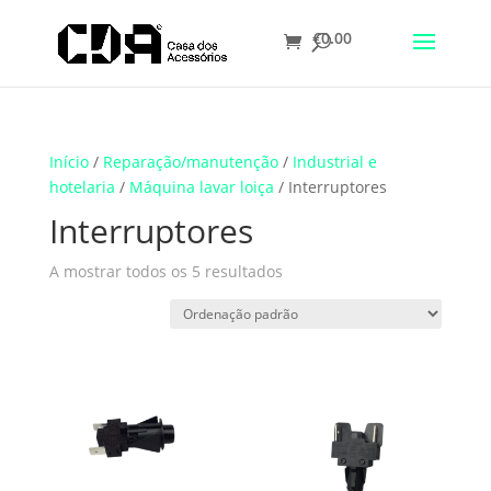
€
0.00
Translate
Início
/
Reparação/manutenção
/
Industrial e
hotelaria
/
Máquina lavar loiça
/ Interruptores
Interruptores
A mostrar todos os 5 resultados