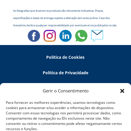
As fotografias que ilustram os produtos são meramente indicativas. Preços,
especificações e datas de entrega sujeitos a alteração sem aviso prévio. Casa dos
Acessórios declina qualquer responsabilidade por eventuais erros publicados no site.
Política de Cookies
Política de Privacidade
Política de Devoluções
Gerir o Consentimento
Para fornecer as melhores experiências, usamos tecnologias como
Termos e Condições
cookies para armazenar e/ou aceder a informações do dispositivo.
Consentir com essas tecnologias nos permitirá processar dados, como
comportamento de navegação ou IDs exclusivos neste site. Não
Resolução de Litígios
consentir ou retirar o consentimento pode afetar negativamante certos
recursos e funções.