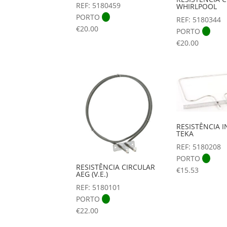
REF: 5180459
WHIRLPOOL
PORTO
REF: 5180344
€
20.00
PORTO
€
20.00
RESISTÊNCIA I
TEKA
REF: 5180208
PORTO
RESISTÊNCIA CIRCULAR
€
15.53
AEG (V.E.)
REF: 5180101
PORTO
€
22.00