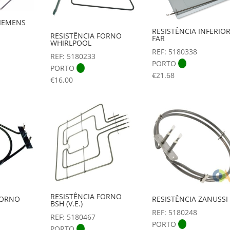
SIEMENS
RESISTÊNCIA INFERIO
RESISTÊNCIA FORNO
FAR
WHIRLPOOL
REF: 5180338
REF: 5180233
PORTO
PORTO
€
21.68
€
16.00
RESISTÊNCIA FORNO
FORNO
RESISTÊNCIA ZANUSSI
BSH (V.E.)
REF: 5180248
REF: 5180467
PORTO
PORTO