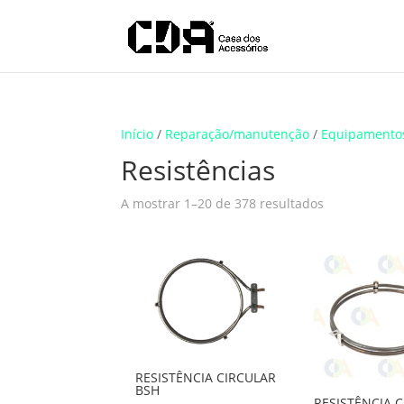
Translate
Início
/
Reparação/manutenção
/
Equipamento
Resistências
A mostrar 1–20 de 378 resultados
RESISTÊNCIA CIRCULAR
BSH
RESISTÊNCIA 