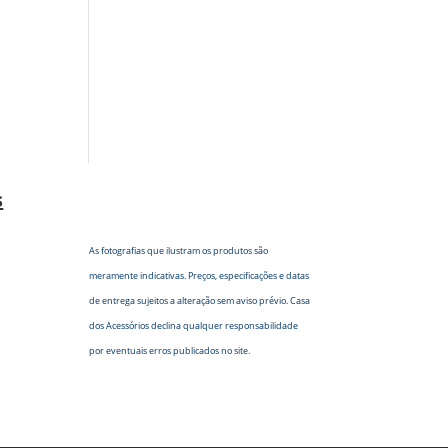
s
As fotografias que ilustram os produtos são
meramente indicativas. Preços, especificações e datas
de entrega sujeitos a alteração sem aviso prévio. Casa
dos Acessórios declina qualquer responsabilidade
por eventuais erros publicados no site.