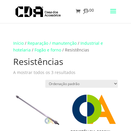
€
0.00
Translate
Início
/
Reparação / manutenção
/
Industrial e
hotelaria
/
Fogão e forno
/ Resistências
Resistências
A mostrar todos os 3 resultados