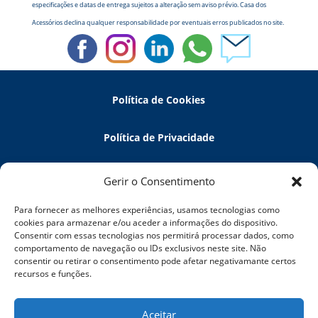
especificações e datas de entrega sujeitos a alteração sem aviso prévio. Casa dos
Acessórios declina qualquer responsabilidade por eventuais erros publicados no site.
Política de Cookies
Política de Privacidade
Política de Devoluções
Gerir o Consentimento
Para fornecer as melhores experiências, usamos tecnologias como
Termos e Condições
cookies para armazenar e/ou aceder a informações do dispositivo.
Consentir com essas tecnologias nos permitirá processar dados, como
comportamento de navegação ou IDs exclusivos neste site. Não
Resolução de Litígios
consentir ou retirar o consentimento pode afetar negativamante certos
recursos e funções.
5 Elements Tech
Aceitar