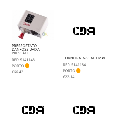
PRESSOSTATO
DANFOSS BAIXA
PRESSÃO
TORNEIRA 3/8 SAE HV38
REF: 5141148
REF: 5141184
PORTO
PORTO
€
66.42
€
22.14