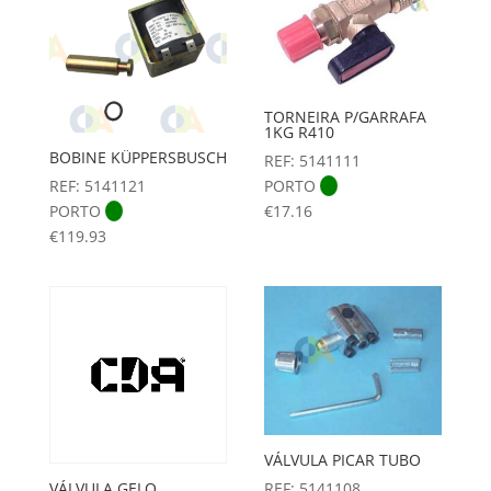
TORNEIRA P/GARRAFA
1KG R410
BOBINE KÜPPERSBUSCH
REF: 5141111
REF: 5141121
PORTO
PORTO
€
17.16
€
119.93
VÁLVULA PICAR TUBO
VÁLVULA GELO
REF: 5141108