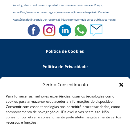
As fotografias que ilustram os produtos são meramente indicativas. Preços,
especificações e datas de entrega sujeitos a alteração sem aviso prévio. Casa dos
Acessórios declina qualquer responsabilidade por eventuais erros publicados no site.
Política de Cookies
Política de Privacidade
Política de Devoluções
Gerir o Consentimento
Para fornecer as melhores experiências, usamos tecnologias como
Termos e Condições
cookies para armazenar e/ou aceder a informações do dispositivo.
Consentir com essas tecnologias nos permitirá processar dados, como
comportamento de navegação ou IDs exclusivos neste site. Não
Resolução de Litígios
consentir ou retirar o consentimento pode afetar negativamante certos
recursos e funções.