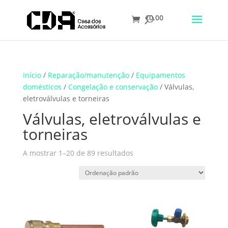
€
0.00
Translate
Início
/
Reparação/manutenção
/
Equipamentos
domésticos
/
Congelação e conservação
/ Válvulas,
eletroválvulas e torneiras
Válvulas, eletroválvulas e
torneiras
A mostrar 1–20 de 89 resultados