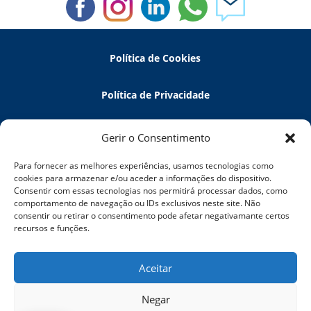
Política de Cookies
Política de Privacidade
Política de Devoluções
Gerir o Consentimento
Para fornecer as melhores experiências, usamos tecnologias como
Termos e Condições
cookies para armazenar e/ou aceder a informações do dispositivo.
Consentir com essas tecnologias nos permitirá processar dados, como
comportamento de navegação ou IDs exclusivos neste site. Não
Resolução de Litígios
consentir ou retirar o consentimento pode afetar negativamante certos
recursos e funções.
5 Elements Tech
Aceitar
Negar