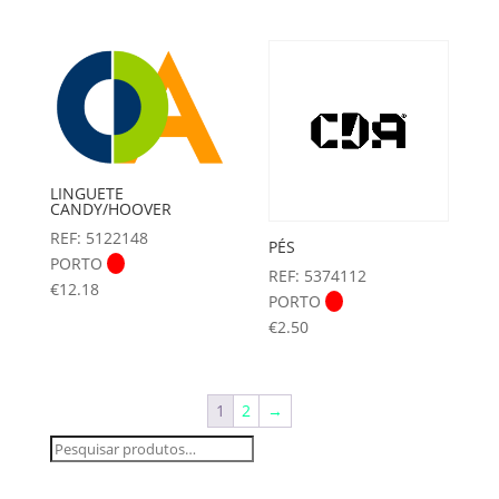
LINGUETE
CANDY/HOOVER
REF: 5122148
PÉS
PORTO
REF: 5374112
€
12.18
PORTO
€
2.50
1
2
→