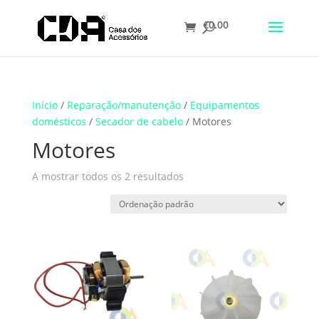
€
0.00
Translate
Início
/
Reparação/manutenção
/
Equipamentos
domésticos
/
Secador de cabelo
/ Motores
Motores
A mostrar todos os 2 resultados