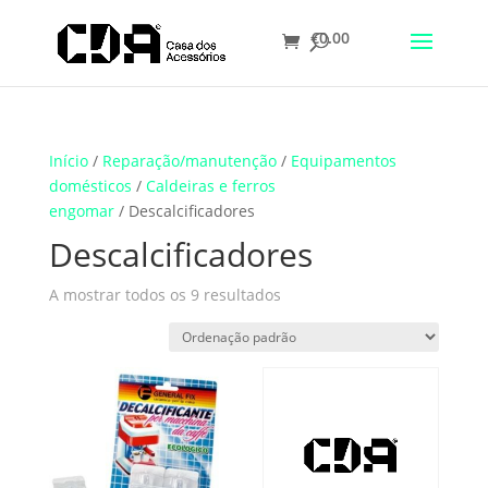
€
0.00
Translate
Início
/
Reparação/manutenção
/
Equipamentos
domésticos
/
Caldeiras e ferros
engomar
/ Descalcificadores
Descalcificadores
A mostrar todos os 9 resultados