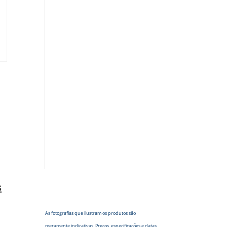
s
As fotografias que ilustram os produtos são
meramente indicativas. Preços, especificações e datas