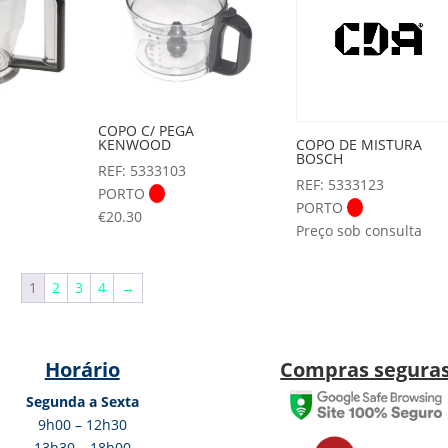
COPO C/ PEGA
COPO DE MISTURA
KENWOOD
BOSCH
REF: 5333103
REF: 5333123
PORTO
PORTO
€
20.30
Preço sob consulta
1
2
3
4
→
Horário
Compras segura
Segunda a Sexta
9h00 – 12h30
13h30 – 18h00