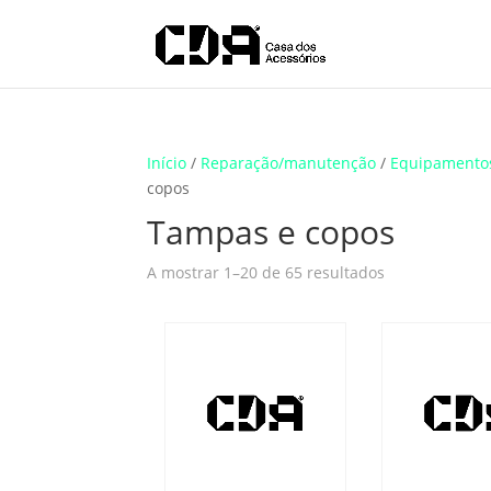
Translate
Início
/
Reparação/manutenção
/
Equipamento
copos
Tampas e copos
A mostrar 1–20 de 65 resultados