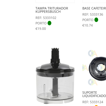
TAMPA TRITURADOR
BASE CAFETEIR
KÜPPERSBUSCH
REF: 5333136
REF: 5333102
PORTO
PORTO
€
10.74
€
19.00
SUPORTE
LIQUIDIFICAD
REF: 5333124