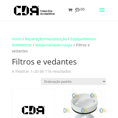
€
0.00
Translate
Início
/
Reparação/manutenção
/
Equipamentos
domésticos
/
Máquina lavar roupa
/ Filtros e
vedantes
Filtros e vedantes
A mostrar 1–20 de 116 resultados