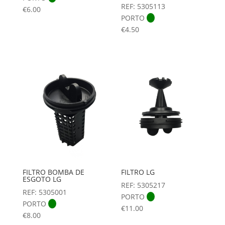
REF: 5305113
€
6.00
PORTO
€
4.50
FILTRO BOMBA DE
FILTRO LG
ESGOTO LG
REF: 5305217
REF: 5305001
PORTO
PORTO
€
11.00
€
8.00