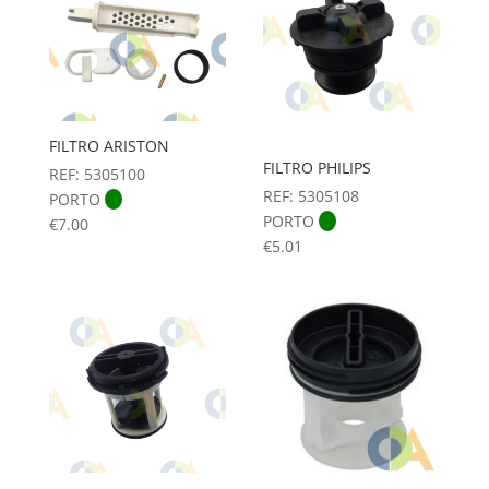
FILTRO ARISTON
FILTRO PHILIPS
REF: 5305100
REF: 5305108
PORTO
PORTO
€
7.00
€
5.01