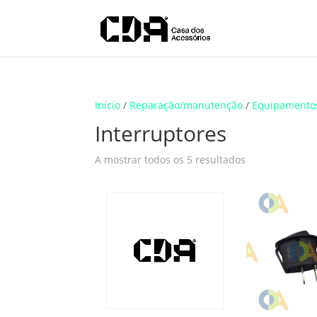
Translate
Início
/
Reparação/manutenção
/
Equipamento
Interruptores
A mostrar todos os 5 resultados