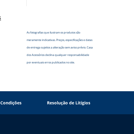
s
As fotografias que ilustram os produtos são
meramente indicativas. Preços, especificações e datas
de entrega sujeitos a alteração sem aviso prévio. Casa
dos Acessórios declina qualquer responsabilidade
por eventuais erros publicados no site.
 Condições
Resolução de Litígios