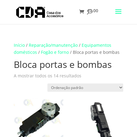
€
0.00
Translate
Início
/
Reparação/manutenção
/
Equipamentos
domésticos
/
Fogão e forno
/ Bloca portas e bombas
Bloca portas e bombas
A mostrar todos os 14 resultados