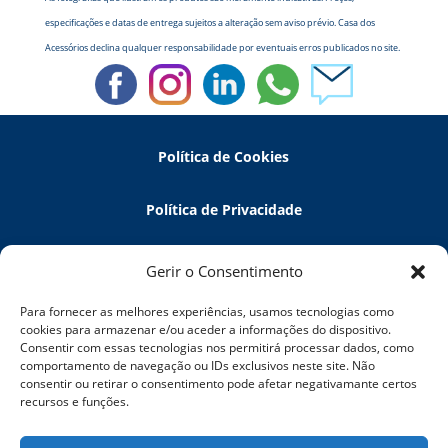
especificações e datas de entrega sujeitos a alteração sem aviso prévio. Casa dos
Acessórios declina qualquer responsabilidade por eventuais erros publicados no site.
Política de Cookies
Política de Privacidade
Política de Devoluções
Gerir o Consentimento
Para fornecer as melhores experiências, usamos tecnologias como
Termos e Condições
cookies para armazenar e/ou aceder a informações do dispositivo.
Consentir com essas tecnologias nos permitirá processar dados, como
comportamento de navegação ou IDs exclusivos neste site. Não
Resolução de Litígios
consentir ou retirar o consentimento pode afetar negativamante certos
recursos e funções.