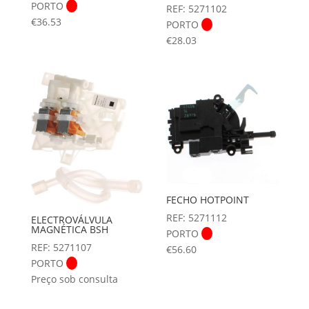
PORTO
REF: 5271102
€
36.53
PORTO
€
28.03
FECHO HOTPOINT
REF: 5271112
ELECTROVÁLVULA
MAGNÉTICA BSH
PORTO
REF: 5271107
€
56.60
PORTO
Preço sob consulta