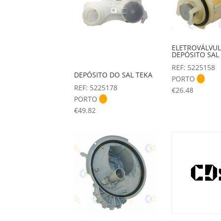
ELETROVÁLVU
DEPÓSITO SAL
REF: 5225158
DEPÓSITO DO SAL TEKA
PORTO
REF: 5225178
€
26.48
PORTO
€
49.82