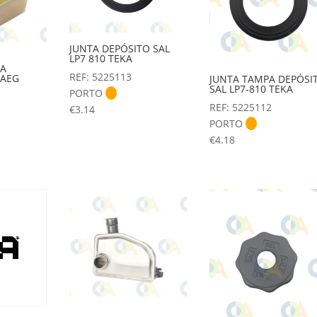
JUNTA DEPÓSITO SAL
LP7 810 TEKA
LA
REF: 5225113
 AEG
JUNTA TAMPA DEPÓSI
SAL LP7-810 TEKA
PORTO
REF: 5225112
€
3.14
PORTO
€
4.18