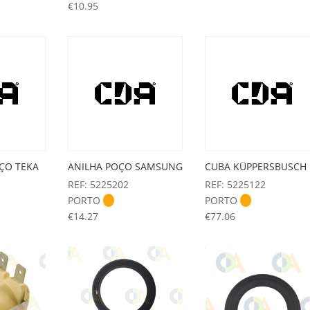
€
10.95
ÇO TEKA
ANILHA POÇO SAMSUNG
CUBA KÜPPERSBUSCH
REF: 5225202
REF: 5225122
PORTO
PORTO
€
14.27
€
77.06