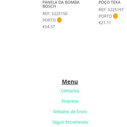
PANELA DA BOMBA
POÇO TEKA
BOSCH
REF: 5225197
REF: 5225150
PORTO
PORTO
€
21.11
€
54.37
Menu
Contactos
Empresa
Métodos de Envio
Seguir Encomenda