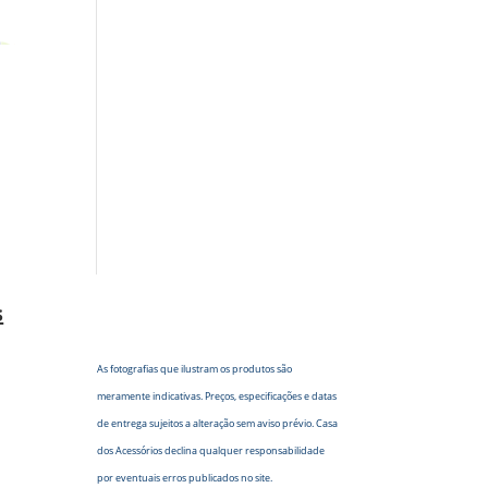
s
As fotografias que ilustram os produtos são
meramente indicativas. Preços, especificações e datas
de entrega sujeitos a alteração sem aviso prévio. Casa
dos Acessórios declina qualquer responsabilidade
por eventuais erros publicados no site.