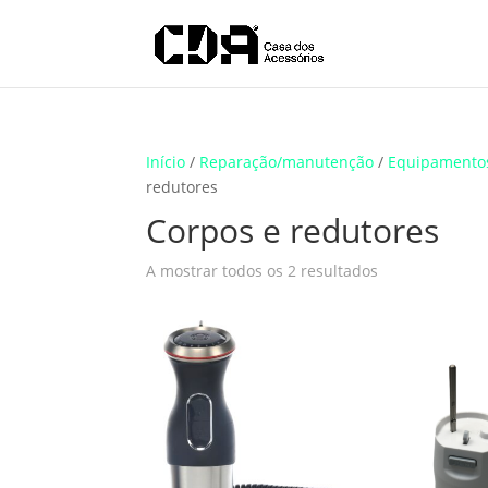
Translate
Início
/
Reparação/manutenção
/
Equipamento
redutores
Corpos e redutores
A mostrar todos os 2 resultados