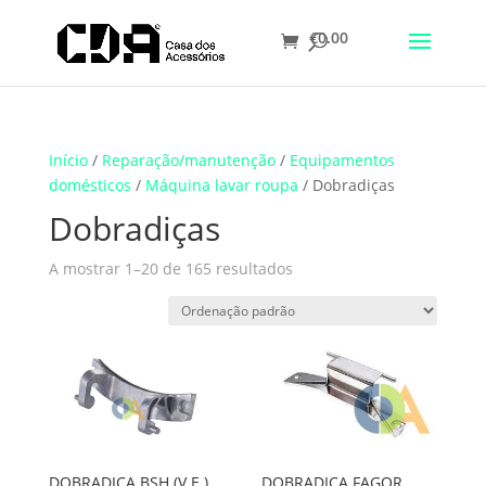
€
0.00
Translate
Início
/
Reparação/manutenção
/
Equipamentos
domésticos
/
Máquina lavar roupa
/ Dobradiças
Dobradiças
A mostrar 1–20 de 165 resultados
DOBRADIÇA FAGOR
DOBRADIÇA BSH (V.E.)