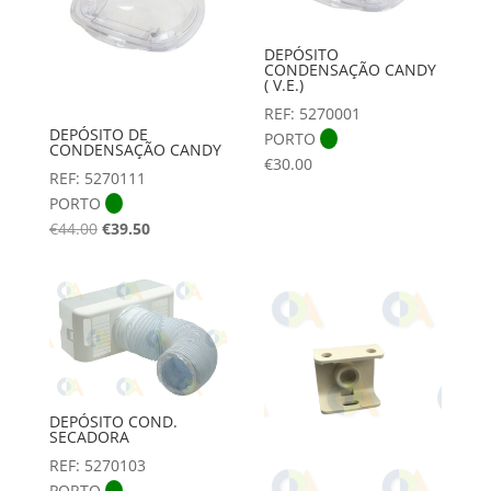
DEPÓSITO
CONDENSAÇÃO CANDY
( V.E.)
REF: 5270001
DEPÓSITO DE
PORTO
CONDENSAÇÃO CANDY
€
30.00
REF: 5270111
PORTO
O
O
€
44.00
€
39.50
preço
preço
original
atual
era:
é:
€44.00.
€39.50.
DEPÓSITO COND.
SECADORA
REF: 5270103
PORTO