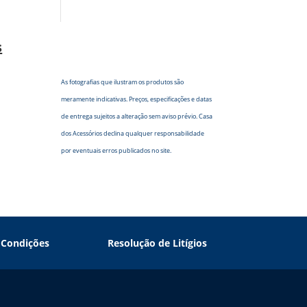
s
As fotografias que ilustram os produtos são
meramente indicativas. Preços, especificações e datas
de entrega sujeitos a alteração sem aviso prévio. Casa
dos Acessórios declina qualquer responsabilidade
por eventuais erros publicados no site.
 Condições
Resolução de Litígios