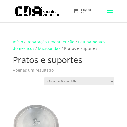
€
0.00
Translate
Início
/
Reparação / manutenção
/
Equipamentos
domésticos
/
Microondas
/ Pratos e suportes
Pratos e suportes
Apenas um resultado