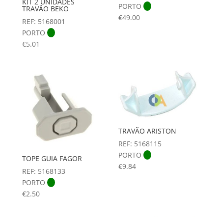
KIT 2 UNIDADES
PORTO
TRAVÃO BEKO
€
49.00
REF: 5168001
PORTO
€
5.01
TRAVÃO ARISTON
REF: 5168115
PORTO
TOPE GUIA FAGOR
€
9.84
REF: 5168133
PORTO
€
2.50