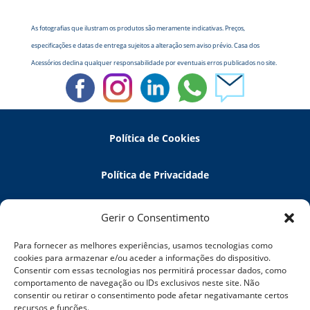
As fotografias que ilustram os produtos são meramente indicativas. Preços,
especificações e datas de entrega sujeitos a alteração sem aviso prévio. Casa dos
Acessórios declina qualquer responsabilidade por eventuais erros publicados no site.
Política de Cookies
Política de Privacidade
Política de Devoluções
Gerir o Consentimento
Para fornecer as melhores experiências, usamos tecnologias como
Termos e Condições
cookies para armazenar e/ou aceder a informações do dispositivo.
Consentir com essas tecnologias nos permitirá processar dados, como
comportamento de navegação ou IDs exclusivos neste site. Não
Resolução de Litígios
consentir ou retirar o consentimento pode afetar negativamante certos
recursos e funções.