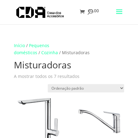
€
0.00
Translate
Início
/
Pequenos
domésticos
/
Cozinha
/ Misturadoras
Misturadoras
A mostrar todos os 7 resultados