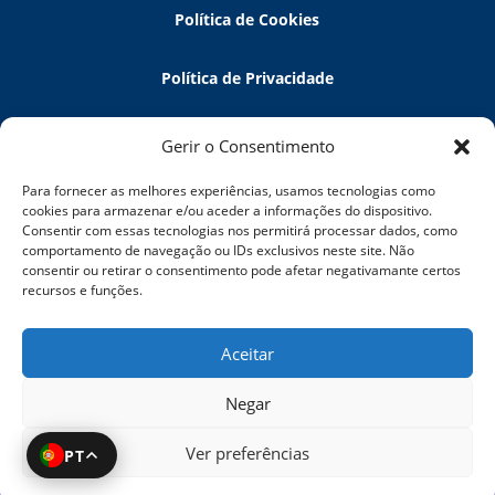
Política de Cookies
Política de Privacidade
Política de Devoluções
Gerir o Consentimento
Para fornecer as melhores experiências, usamos tecnologias como
Termos e Condições
cookies para armazenar e/ou aceder a informações do dispositivo.
Consentir com essas tecnologias nos permitirá processar dados, como
comportamento de navegação ou IDs exclusivos neste site. Não
Resolução de Litígios
consentir ou retirar o consentimento pode afetar negativamante certos
recursos e funções.
5 Elements Tech
Aceitar
Negar
Ver preferências
PT