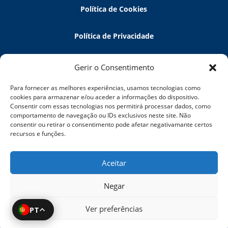
Política de Cookies
Política de Privacidade
Política de Devoluções
Gerir o Consentimento
Para fornecer as melhores experiências, usamos tecnologias como
Termos e Condições
cookies para armazenar e/ou aceder a informações do dispositivo.
Consentir com essas tecnologias nos permitirá processar dados, como
comportamento de navegação ou IDs exclusivos neste site. Não
Resolução de Litígios
consentir ou retirar o consentimento pode afetar negativamante certos
recursos e funções.
5 Elements Tech
Aceitar
Negar
Ver preferências
PT