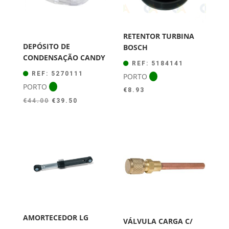
RETENTOR TURBINA
DEPÓSITO DE
BOSCH
CONDENSAÇÃO CANDY
REF: 5184141
REF: 5270111
PORTO
PORTO
€
8.93
O
O
€
44.00
€
39.50
preço
preço
original
atual
era:
é:
€44.00.
€39.50.
AMORTECEDOR LG
VÁLVULA CARGA C/