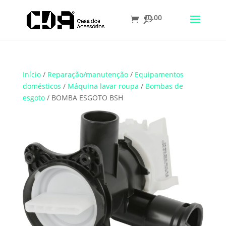
€
0.00
Translate
Início
/
Reparação/manutenção
/
Equipamentos
domésticos
/
Máquina lavar roupa
/
Bombas de
esgoto
/ BOMBA ESGOTO BSH