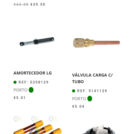
O
O
€
44.00
€
39.50
preço
preço
original
atual
era:
é:
€44.00.
€39.50.
AMORTECEDOR LG
VÁLVULA CARGA C/
TUBO
REF: 5258129
PORTO
REF: 5141129
PORTO
€
5.01
€
5.04