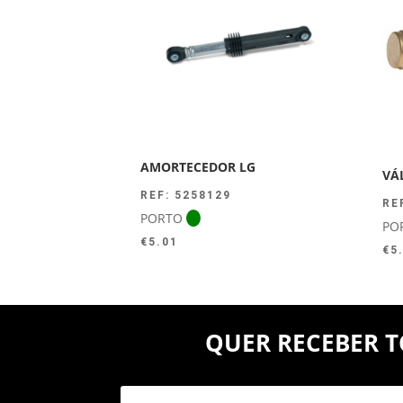
AMORTECEDOR LG
VÁ
REF: 5258129
RE
PORTO
PO
€
5.01
€
5
QUER RECEBER T