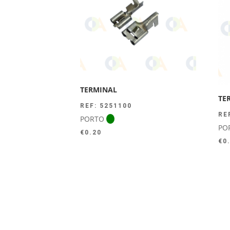
TERMINAL
TE
REF: 5251100
RE
PORTO
PO
€
0.20
€
0