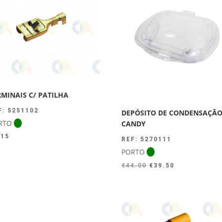
RMINAIS C/ PATILHA
F: 5251102
DEPÓSITO DE CONDENSAÇÃ
RTO
CANDY
.15
REF: 5270111
PORTO
O
O
€
44.00
€
39.50
preço
preço
original
atual
era:
é:
€44.00.
€39.50.