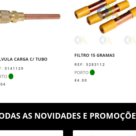
FILTRO 15 GRAMAS
LVULA CARGA C/ TUBO
REF: 5283112
F: 5141129
PORTO
RTO
€
4.00
.04
ODAS AS NOVIDADES E PROMOÇÕE