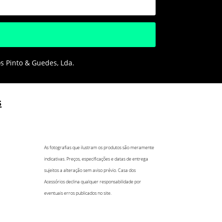
os Pinto & Guedes, Lda.
s
As fotografias que ilustram os produtos são meramente
indicativas. Preços, especificações e datas de entrega
sujeitos a alteração sem aviso prévio. Casa dos
Acessórios declina qualquer responsabilidade por
eventuais erros publicados no site.