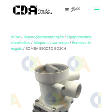
€
0.00
Translate
Início
/
Reparação/manutenção
/
Equipamentos
domésticos
/
Máquina lavar roupa
/
Bombas de
esgoto
/ BOMBA ESGOTO BOSCH