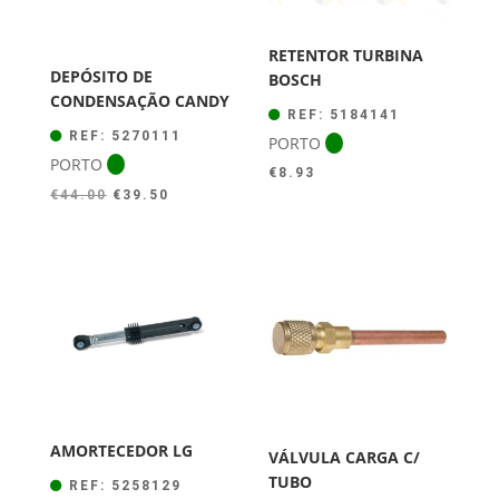
RETENTOR TURBINA
DEPÓSITO DE
BOSCH
CONDENSAÇÃO CANDY
REF: 5184141
REF: 5270111
PORTO
PORTO
€
8.93
O
O
€
44.00
€
39.50
preço
preço
original
atual
era:
é:
€44.00.
€39.50.
AMORTECEDOR LG
VÁLVULA CARGA C/
TUBO
REF: 5258129