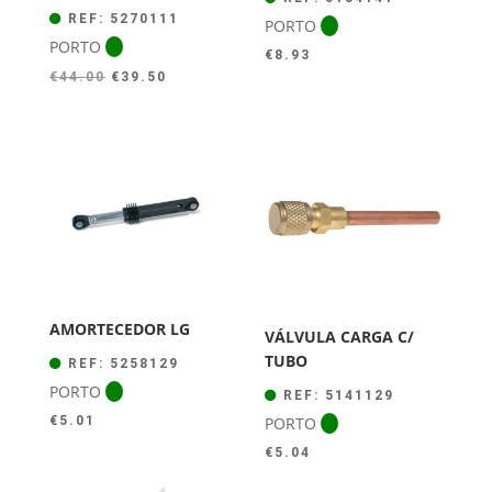
REF: 5270111
PORTO
PORTO
€
8.93
O
O
€
44.00
€
39.50
preço
preço
original
atual
era:
é:
€44.00.
€39.50.
AMORTECEDOR LG
VÁLVULA CARGA C/
TUBO
REF: 5258129
PORTO
REF: 5141129
PORTO
€
5.01
€
5.04