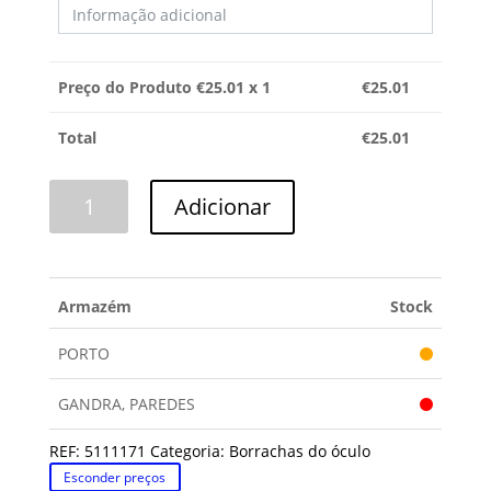
Preço do Produto €
25.01
x 1
€
25.01
Total
€
25.01
Quantidade
Adicionar
de
BORRACHA
ÓCULO
ARDO
Armazém
Stock
PORTO
GANDRA, PAREDES
REF:
5111171
Categoria:
Borrachas do óculo
Esconder preços