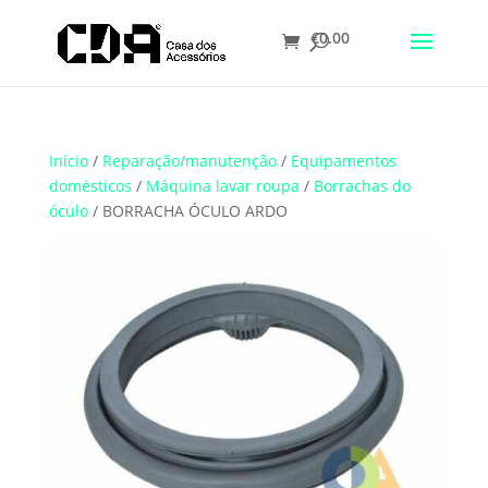
€
0.00
Translate
Início
/
Reparação/manutenção
/
Equipamentos
domésticos
/
Máquina lavar roupa
/
Borrachas do
óculo
/ BORRACHA ÓCULO ARDO