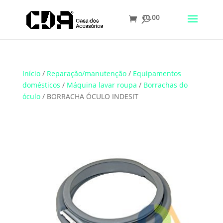
€
0.00
Translate
Início
/
Reparação/manutenção
/
Equipamentos
domésticos
/
Máquina lavar roupa
/
Borrachas do
óculo
/ BORRACHA ÓCULO INDESIT