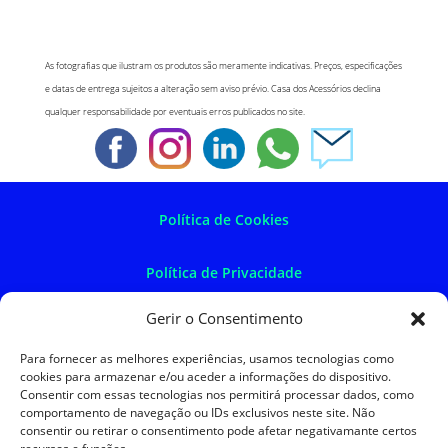
As fotografias que ilustram os produtos são meramente indicativas. Preços, especificações
e datas de entrega sujeitos a alteração sem aviso prévio. Casa dos Acessórios declina
qualquer responsabilidade por eventuais erros publicados no site.
Política de Cookies
Política de Privacidade
Gerir o Consentimento
Política de Devoluções
Para fornecer as melhores experiências, usamos tecnologias como
cookies para armazenar e/ou aceder a informações do dispositivo.
Termos e Condições
Consentir com essas tecnologias nos permitirá processar dados, como
comportamento de navegação ou IDs exclusivos neste site. Não
consentir ou retirar o consentimento pode afetar negativamante certos
Resolução de Litígios