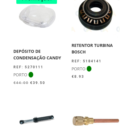
RETENTOR TURBINA
DEPÓSITO DE
BOSCH
CONDENSAÇÃO CANDY
REF: 5184141
REF: 5270111
PORTO
PORTO
€
8.93
O
O
€
44.00
€
39.50
preço
preço
original
atual
era:
é:
€44.00.
€39.50.