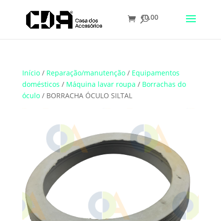
€
0.00
Translate
Início
/
Reparação/manutenção
/
Equipamentos
domésticos
/
Máquina lavar roupa
/
Borrachas do
óculo
/ BORRACHA ÓCULO SILTAL