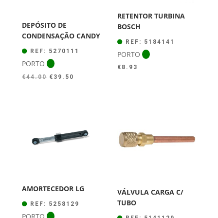
RETENTOR TURBINA
DEPÓSITO DE
BOSCH
CONDENSAÇÃO CANDY
REF: 5184141
REF: 5270111
PORTO
PORTO
€
8.93
O
O
€
44.00
€
39.50
preço
preço
original
atual
era:
é:
€44.00.
€39.50.
AMORTECEDOR LG
VÁLVULA CARGA C/
TUBO
REF: 5258129
PORTO
REF: 5141129