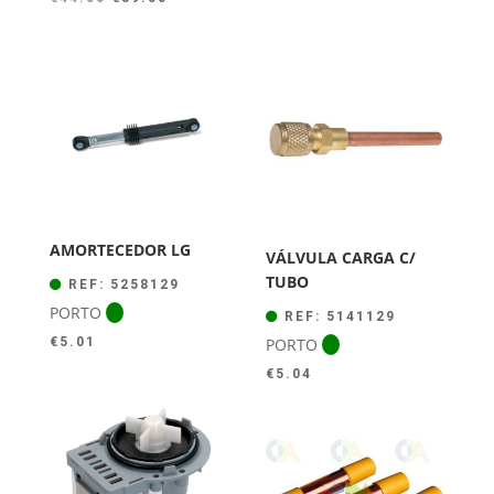
preço
preço
original
atual
era:
é:
€44.00.
€39.50.
AMORTECEDOR LG
VÁLVULA CARGA C/
TUBO
REF: 5258129
PORTO
REF: 5141129
PORTO
€
5.01
€
5.04