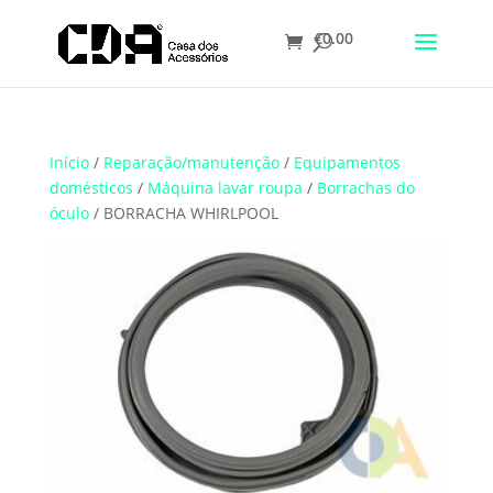
€
0.00
Translate
Início
/
Reparação/manutenção
/
Equipamentos
domésticos
/
Máquina lavar roupa
/
Borrachas do
óculo
/ BORRACHA WHIRLPOOL