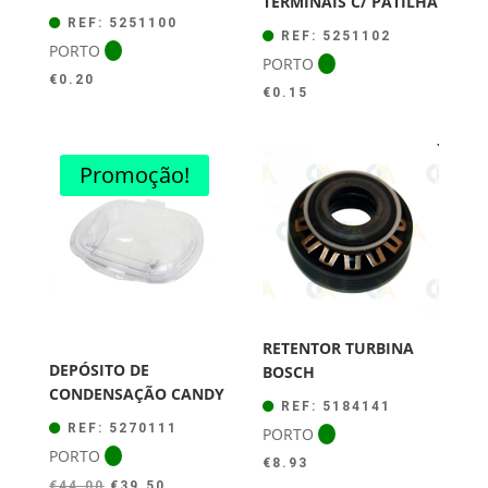
TERMINAIS C/ PATILHA
REF: 5251100
REF: 5251102
PORTO
PORTO
€
0.20
€
0.15
Promoção!
RETENTOR TURBINA
DEPÓSITO DE
BOSCH
CONDENSAÇÃO CANDY
REF: 5184141
REF: 5270111
PORTO
PORTO
€
8.93
O
O
€
44.00
€
39.50