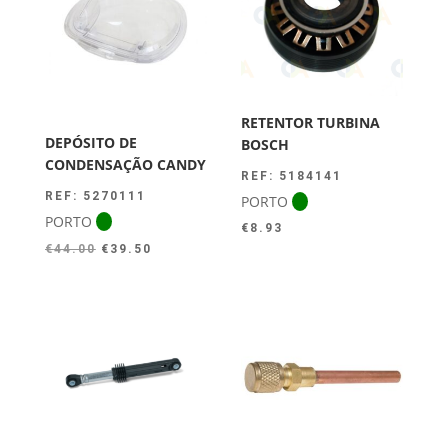
RETENTOR TURBINA
DEPÓSITO DE
BOSCH
CONDENSAÇÃO CANDY
REF: 5184141
REF: 5270111
PORTO
PORTO
€
8.93
O
O
€
44.00
€
39.50
preço
preço
original
atual
era:
é:
€44.00.
€39.50.