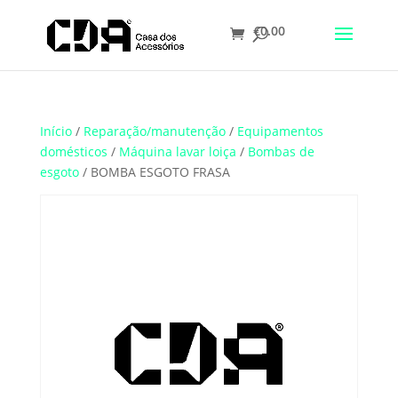
€
0.00
Translate
Início
/
Reparação/manutenção
/
Equipamentos
domésticos
/
Máquina lavar loiça
/
Bombas de
esgoto
/ BOMBA ESGOTO FRASA