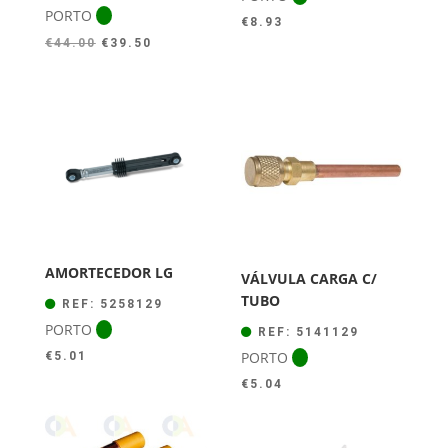
PORTO
€
8.93
O
O
€
44.00
€
39.50
preço
preço
original
atual
era:
é:
€44.00.
€39.50.
AMORTECEDOR LG
VÁLVULA CARGA C/
TUBO
REF: 5258129
PORTO
REF: 5141129
PORTO
€
5.01
€
5.04