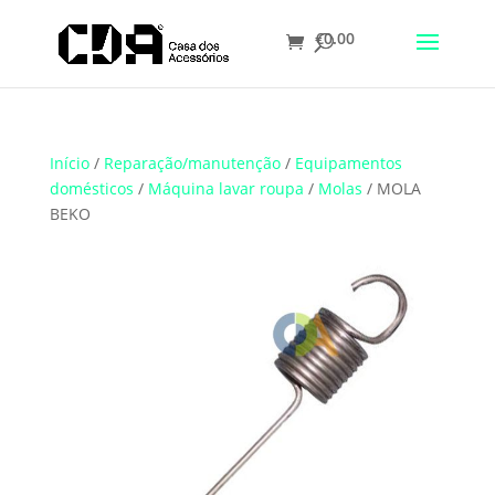
€
0.00
Translate
Início
/
Reparação/manutenção
/
Equipamentos
domésticos
/
Máquina lavar roupa
/
Molas
/ MOLA
BEKO