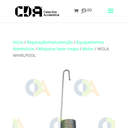
€
0.00
Translate
Início
/
Reparação/manutenção
/
Equipamentos
domésticos
/
Máquina lavar roupa
/
Molas
/ MOLA
WHIRLPOOL