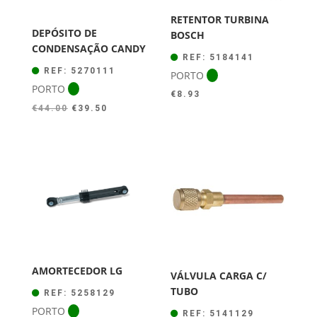
RETENTOR TURBINA
DEPÓSITO DE
BOSCH
CONDENSAÇÃO CANDY
REF: 5184141
REF: 5270111
PORTO
PORTO
€
8.93
O
O
€
44.00
€
39.50
preço
preço
original
atual
era:
é:
€44.00.
€39.50.
AMORTECEDOR LG
VÁLVULA CARGA C/
TUBO
REF: 5258129
PORTO
REF: 5141129