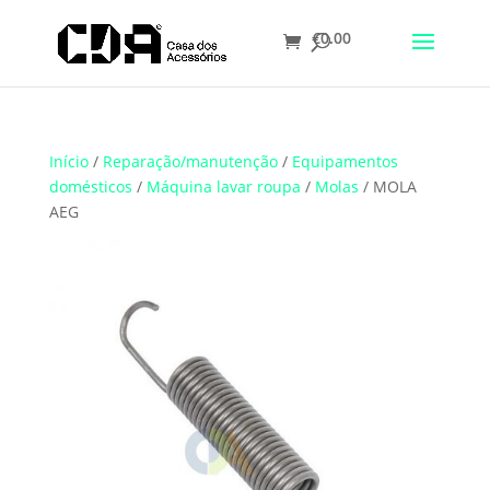
€
0.00
Translate
Início
/
Reparação/manutenção
/
Equipamentos
domésticos
/
Máquina lavar roupa
/
Molas
/ MOLA
AEG