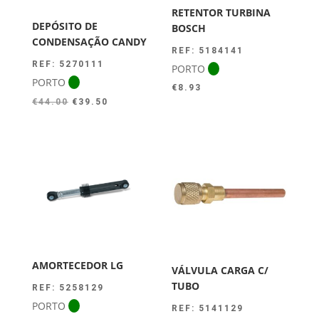
RETENTOR TURBINA
DEPÓSITO DE
BOSCH
CONDENSAÇÃO CANDY
REF: 5184141
REF: 5270111
PORTO
PORTO
€
8.93
O
O
€
44.00
€
39.50
preço
preço
original
atual
era:
é:
€44.00.
€39.50.
AMORTECEDOR LG
VÁLVULA CARGA C/
TUBO
REF: 5258129
PORTO
REF: 5141129