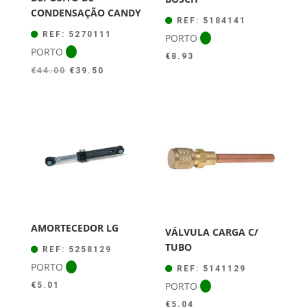
CONDENSAÇÃO CANDY
REF: 5184141
REF: 5270111
PORTO
PORTO
€
8.93
O
O
€
44.00
€
39.50
preço
preço
original
atual
era:
é:
€44.00.
€39.50.
AMORTECEDOR LG
VÁLVULA CARGA C/
TUBO
REF: 5258129
PORTO
REF: 5141129
PORTO
€
5.01
€
5.04