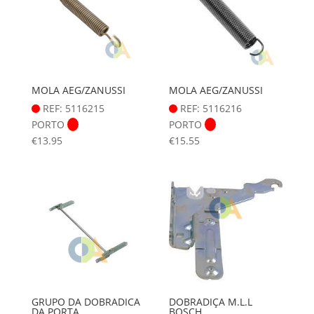
MOLA AEG/ZANUSSI
MOLA AEG/ZANUSSI
REF: 5116215
REF: 5116216
PORTO
PORTO
€
13.95
€
15.55
GRUPO DA DOBRADICA
DOBRADIÇA M.L.L
DA PORTA
BOSCH