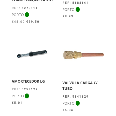
REF: 5184141
REF: 5270111
PORTO
PORTO
€
8.93
O
O
€
44.00
€
39.50
preço
preço
original
atual
era:
é:
€44.00.
€39.50.
AMORTECEDOR LG
VÁLVULA CARGA C/
TUBO
REF: 5258129
PORTO
REF: 5141129
PORTO
€
5.01
€
5.04