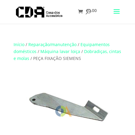
€
0.00
Translate
Início
/
Reparação/manutenção
/
Equipamentos
domésticos
/
Máquina lavar loiça
/
Dobradiças, cintas
e molas
/ PEÇA FIXAÇÃO SIEMENS