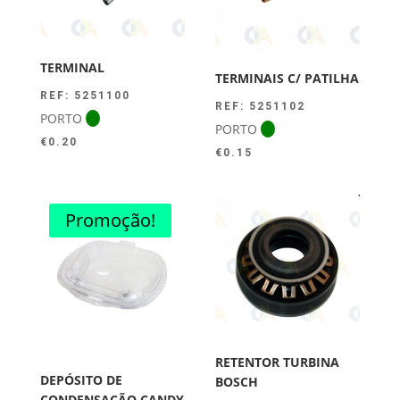
TERMINAL
TERMINAIS C/ PATILHA
REF: 5251100
REF: 5251102
PORTO
PORTO
€
0.20
€
0.15
Promoção!
RETENTOR TURBINA
DEPÓSITO DE
BOSCH
CONDENSAÇÃO CANDY