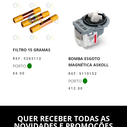
FILTRO 15 GRAMAS
BOMBA ESGOTO
REF: 5283112
MAGNÉTICA ASKOLL
PORTO
€
4.00
REF: 5110152
PORTO
€
12.00
QUER RECEBER TODAS AS
NOVIDADES E PROMOÇÕES