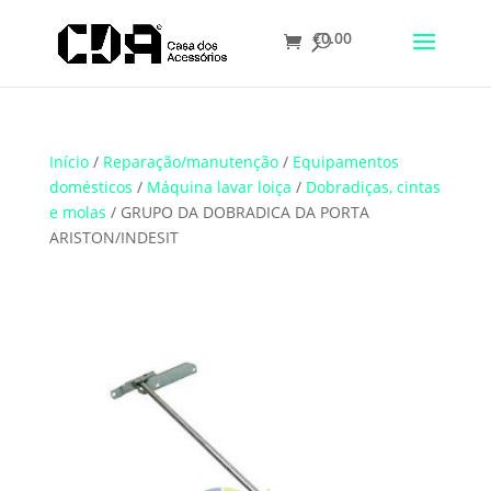
€
0.00
Translate
Início
/
Reparação/manutenção
/
Equipamentos
domésticos
/
Máquina lavar loiça
/
Dobradiças, cintas
e molas
/ GRUPO DA DOBRADICA DA PORTA
ARISTON/INDESIT