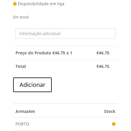
Disponibilidade em loja
Em stock
Preço do Produto €
46.75
x 1
€
46.75
Total
€
46.75
Quantidade
Adicionar
de
GRUPO
DA
DOBRADICA
Armazém
Stock
DA
PORTA
PORTO
ARISTON/INDESIT