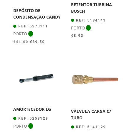
RETENTOR TURBINA
DEPÓSITO DE
BOSCH
CONDENSAÇÃO CANDY
REF: 5184141
REF: 5270111
PORTO
PORTO
€
8.93
O
O
€
44.00
€
39.50
preço
preço
original
atual
era:
é:
€44.00.
€39.50.
AMORTECEDOR LG
VÁLVULA CARGA C/
TUBO
REF: 5258129
PORTO
REF: 5141129