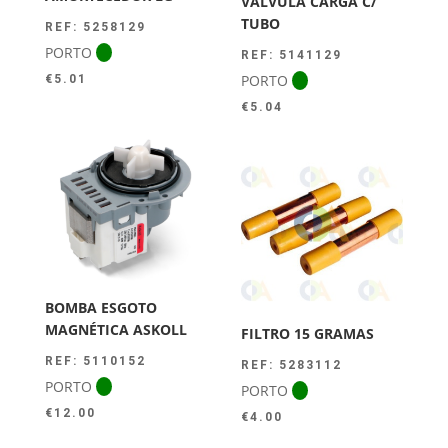
VÁLVULA CARGA C/
TUBO
REF: 5258129
PORTO
REF: 5141129
PORTO
€
5.01
€
5.04
BOMBA ESGOTO
MAGNÉTICA ASKOLL
FILTRO 15 GRAMAS
REF: 5110152
REF: 5283112
PORTO
PORTO
€
12.00
€
4.00