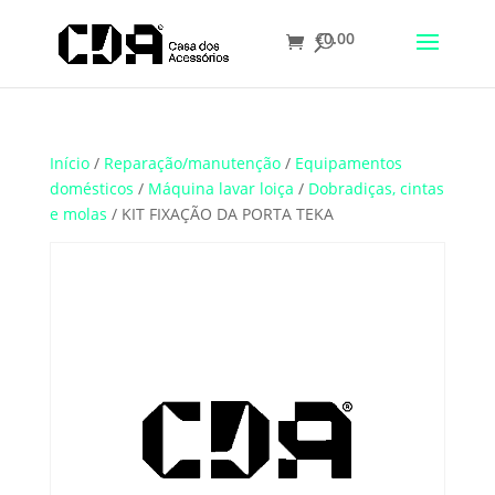
€
0.00
Translate
Início
/
Reparação/manutenção
/
Equipamentos
domésticos
/
Máquina lavar loiça
/
Dobradiças, cintas
e molas
/ KIT FIXAÇÃO DA PORTA TEKA