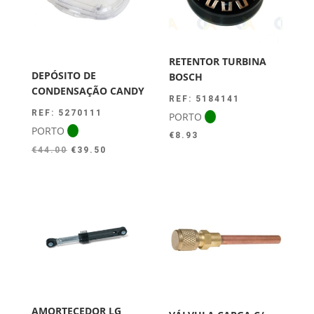
RETENTOR TURBINA
DEPÓSITO DE
BOSCH
CONDENSAÇÃO CANDY
REF: 5184141
REF: 5270111
PORTO
PORTO
€
8.93
O
O
€
44.00
€
39.50
preço
preço
original
atual
era:
é:
€44.00.
€39.50.
AMORTECEDOR LG