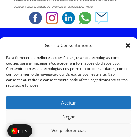
qualquer responsabilidade por eventuais erros publicados no site.
Política de Cookies
Gerir o Consentimento
Política de Privacidade
Para fornecer as melhores experiências, usamos tecnologias como
cookies para armazenar e/ou aceder a informações do dispositivo.
Consentir com essas tecnologias nos permitirá processar dados, como
Política de Devoluções
comportamento de navegação ou IDs exclusivos neste site. Não
consentir ou retirar o consentimento pode afetar negativamante certos
recursos e funções.
Termos e Condições
Aceitar
Resolução de Litígios
Negar
Ver preferências
PT
SKySIGMA