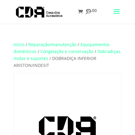
€
0.00
Translate
Início
/
Reparação/manutenção
/
Equipamentos
domésticos
/
Congelação e conservação
/
Dobradiças,
molas e suportes
/ DOBRADIÇA INFERIOR
ARISTON/INDESIT