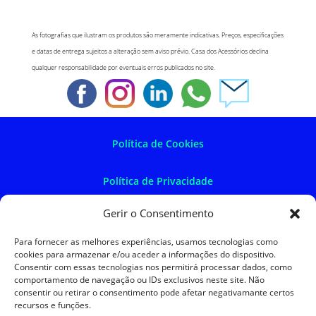
As fotografias que ilustram os produtos são meramente indicativas. Preços, especificações
e datas de entrega sujeitos a alteração sem aviso prévio. Casa dos Acessórios declina
qualquer responsabilidade por eventuais erros publicados no site.
Política de Cookies
Política de Privacidade
Gerir o Consentimento
Política de Devoluções
Para fornecer as melhores experiências, usamos tecnologias como
cookies para armazenar e/ou aceder a informações do dispositivo.
Termos e Condições
Consentir com essas tecnologias nos permitirá processar dados, como
comportamento de navegação ou IDs exclusivos neste site. Não
consentir ou retirar o consentimento pode afetar negativamante certos
Resolução de Litígios
recursos e funções.