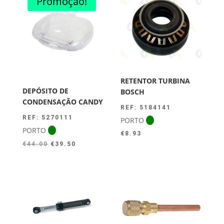
Promoção!
RETENTOR TURBINA
DEPÓSITO DE
BOSCH
CONDENSAÇÃO CANDY
REF: 5184141
REF: 5270111
PORTO
PORTO
€
8.93
O
O
€
44.00
€
39.50
preço
preço
original
atual
era:
é:
€44.00.
€39.50.