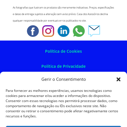
As fotografias que ilustram os produtos são meramente indicativas. Preços, especificações
e datas de entrega sujeitos a alteração sem aviso prévio. Casa dos Acessórios declina
qualquer responsabilidade por eventuais erros publicados no site.
Política de Cookies
Política de Privacidade
Gerir o Consentimento
Política de Devoluções
Para fornecer as melhores experiências, usamos tecnologias como
cookies para armazenar e/ou aceder a informações do dispositivo.
Termos e Condições
Consentir com essas tecnologias nos permitirá processar dados, como
comportamento de navegação ou IDs exclusivos neste site. Não
consentir ou retirar o consentimento pode afetar negativamante certos
Resolução de Litígios
recursos e funções.