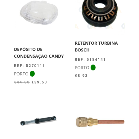
RETENTOR TURBINA
DEPÓSITO DE
BOSCH
CONDENSAÇÃO CANDY
REF: 5184141
REF: 5270111
PORTO
PORTO
€
8.93
O
O
€
44.00
€
39.50
preço
preço
original
atual
era:
é:
€44.00.
€39.50.