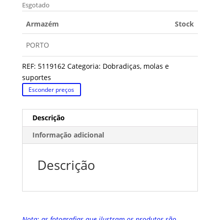
Esgotado
Armazém
Stock
PORTO
REF:
5119162
Categoria:
Dobradiças, molas e
suportes
Esconder preços
Descrição
Informação adicional
Descrição
Nota: as fotografias que ilustram os produtos são