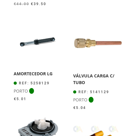
O
O
€
44.00
€
39.50
preço
preço
original
atual
era:
é:
€44.00.
€39.50.
AMORTECEDOR LG
VÁLVULA CARGA C/
TUBO
REF: 5258129
PORTO
REF: 5141129
PORTO
€
5.01
€
5.04