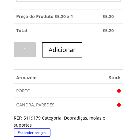
Preço do Produto €
5.20
x 1
€
5.20
Total
€
5.20
Quantidade
Adicionar
de
DOBRADIÇA
SUPERIOR
DIREITA
Armazém
Stock
ARISTON
PORTO
GANDRA, PAREDES
REF:
5119179
Categoria:
Dobradiças, molas e
suportes
Esconder preços