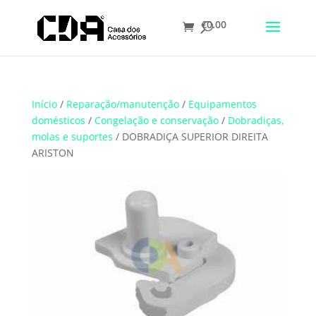
€
0.00
Translate
Início
/
Reparação/manutenção
/
Equipamentos
domésticos
/
Congelação e conservação
/
Dobradiças,
molas e suportes
/ DOBRADIÇA SUPERIOR DIREITA
ARISTON