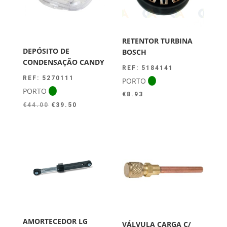
RETENTOR TURBINA
DEPÓSITO DE
BOSCH
CONDENSAÇÃO CANDY
REF: 5184141
REF: 5270111
PORTO
PORTO
€
8.93
O
O
€
44.00
€
39.50
preço
preço
original
atual
era:
é:
€44.00.
€39.50.
AMORTECEDOR LG
VÁLVULA CARGA C/