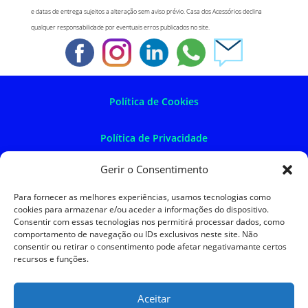
e datas de entrega sujeitos a alteração sem aviso prévio. Casa dos Acessórios declina
qualquer responsabilidade por eventuais erros publicados no site.
Política de Cookies
Política de Privacidade
Gerir o Consentimento
Política de Devoluções
Para fornecer as melhores experiências, usamos tecnologias como
cookies para armazenar e/ou aceder a informações do dispositivo.
Termos e Condições
Consentir com essas tecnologias nos permitirá processar dados, como
comportamento de navegação ou IDs exclusivos neste site. Não
consentir ou retirar o consentimento pode afetar negativamante certos
Resolução de Litígios
recursos e funções.
Aceitar
SKySIGMA