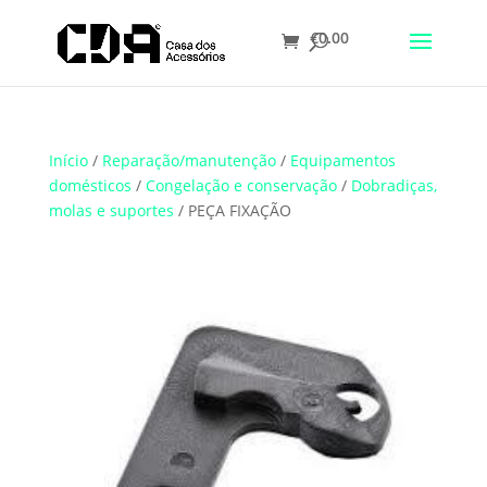
€
0.00
Translate
Início
/
Reparação/manutenção
/
Equipamentos
domésticos
/
Congelação e conservação
/
Dobradiças,
molas e suportes
/ PEÇA FIXAÇÃO